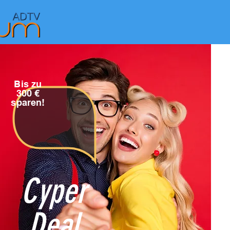
Bis zu
300 €
sparen!
Cyper
Deal