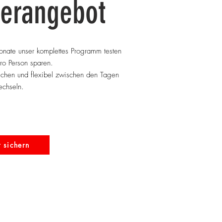
erangebot
nate unser komplettes Programm testen
ro Person sparen.
hen und flexibel zwischen den Tagen
chseln.
t sichern