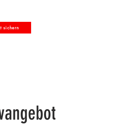
zt sichern
ivangebot