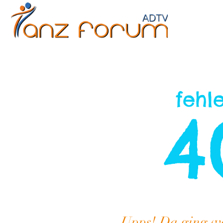
Erwachsene
Kinder
Jugendliche
Fitne
fehl
4
Upps! Da ging woh