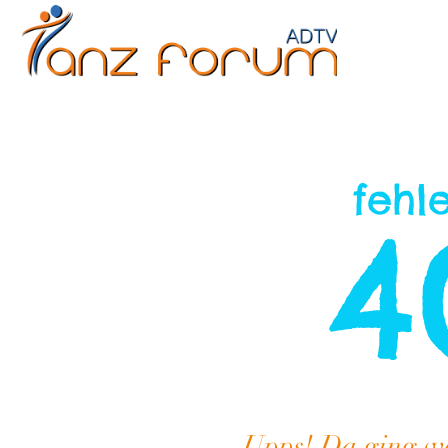
Erwachsene
Kinder
Jugendliche
Fitne
fehl
4
Upps! Da ging woh