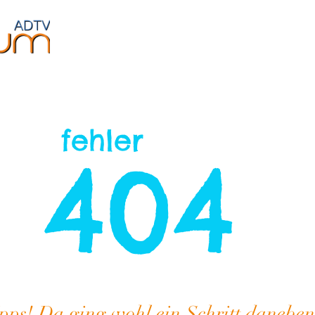
Jugendliche
Fitness
Events
Über uns
fehler
404
pps! Da ging wohl ein Schritt daneben.