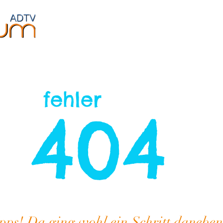
Jugendliche
Fitness
Events
Über uns
fehler
404
pps! Da ging wohl ein Schritt daneben.