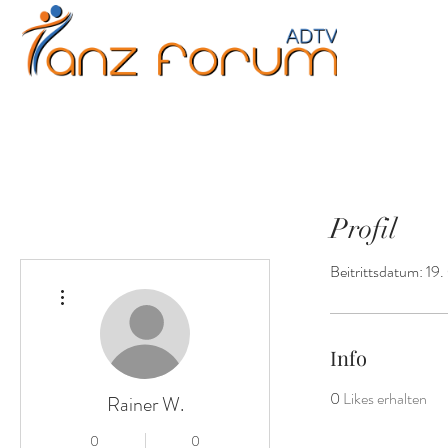
Erwachsene
Kinder
Jugendliche
Fitne
Profil
Beitrittsdatum: 19
Weitere Optionen
Info
0
Likes erhalten
Rainer W.
0
0