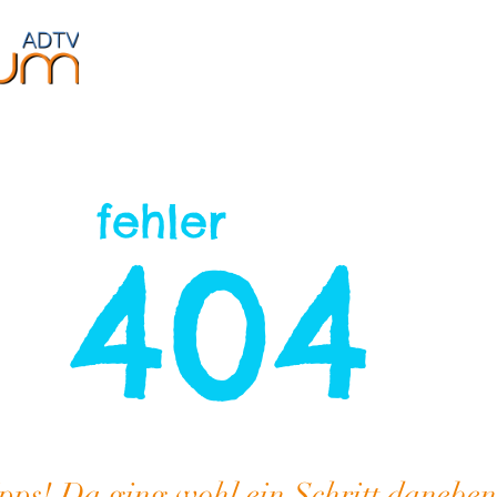
Jugendliche
Fitness
Events
Über uns
fehler
404
pps! Da ging wohl ein Schritt daneben.