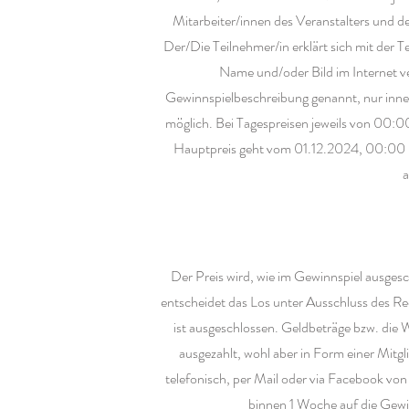
Mitarbeiter/innen des Veranstalters und 
Der/Die Teilnehmer/in erklärt sich mit der T
Name und/oder Bild im Internet ver
Gewinnspielbeschreibung genannt, nur inne
möglich. Bei Tagespreisen jeweils von 00:
Hauptpreis geht vom 01.12.2024, 00:00 
a
Der Preis wird, wie im Gewinnspiel ausges
entscheidet das Los unter Ausschluss des R
ist ausgeschlossen. Geldbeträge bzw. die 
ausgezahlt, wohl aber in Form einer Mitg
telefonisch, per Mail oder via Facebook von
binnen 1 Woche auf die Gewin