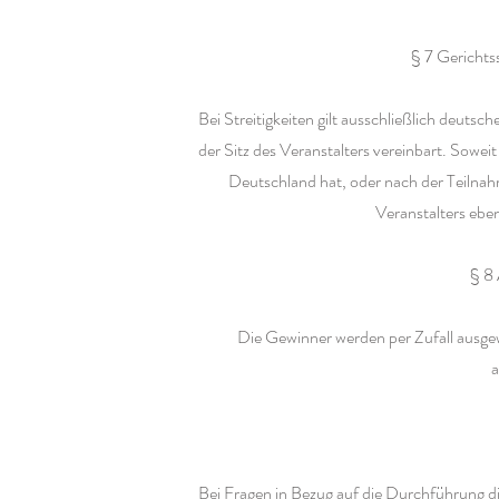
§ 7 Gerichts
Bei Streitigkeiten gilt ausschließlich deutsch
der Sitz des Veranstalters vereinbart. Sowei
Deutschland hat, oder nach der Teilnahm
Veranstalters eben
§ 8
Die Gewinner werden per Zufall ausgew
a
Bei Fragen in Bezug auf die Durchführung d