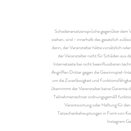
Schadenersatzansprüche gegenüber dem V
stehen, sind - innerhalb des gesetzlich zulä
denn, der Veranstalter hätte vorsätzlich oder 
der Veranstalter nicht für Schäden aus d
Internetseite bei nicht beeinflussbaren te
Angriffen Dritter gegen die Gewinnspiel-Inte
um die Zuverlässigkeit und Funktionsfähigkei
übernimmt der Veranstalter keine Garantie da
Teilnehmerrechner ordnungsgemäß funktionsf
Verantwortung oder Haftung für den F
Tatsachenbehauptungen in Form von Kom
Instagram Ge