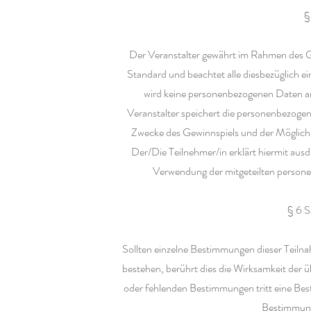
§
Der Veranstalter gewährt im Rahmen des G
Standard und beachtet alle diesbezüglich e
wird keine personenbezogenen Daten an
Veranstalter speichert die personenbezogen
Zwecke des Gewinnspiels und der Möglich
Der/Die Teilnehmer/in erklärt hiermit ausd
Verwendung der mitgeteilten perso
§ 6 S
Sollten einzelne Bestimmungen dieser Teiln
bestehen, berührt dies die Wirksamkeit der 
oder fehlenden Bestimmungen tritt eine Be
Bestimmun