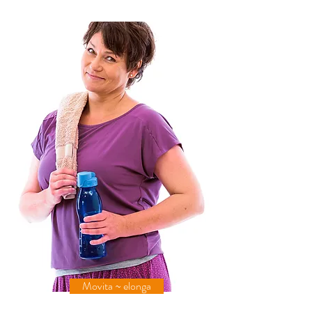
Movita ~ elonga