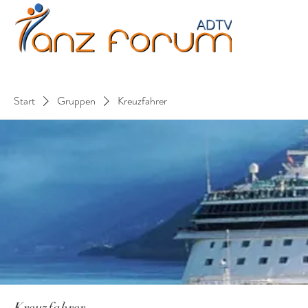
Erwachsene
Kinder
Jugendliche
Fitne
Start
Gruppen
Kreuzfahrer
Kreuzfahrer