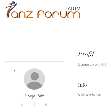
Erwachsene
Kinder
Jugendliche
Fitne
Profil
Beitrittsdatum: 4.
Weitere Optionen
Info
0
Likes erhalten
Sonja Pelz
0
0