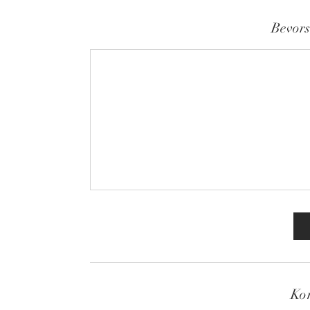
Bevors
Ko