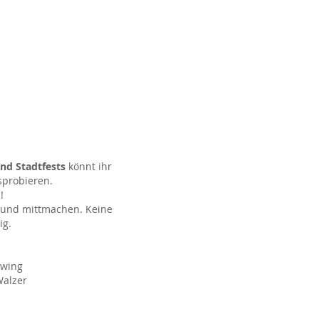
Blog
Mitgliederbereich
nd Stadtfests
könnt ihr
sprobieren.
!
und mittmachen. Keine
ig.
wing
alzer