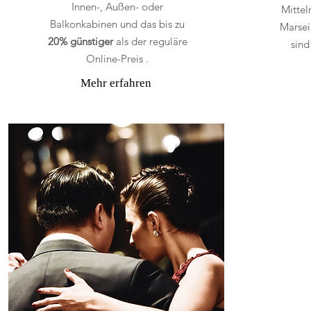
Innen-, Außen- oder
Mittel
Balkonkabinen und das bis zu
Marsei
20% günstiger
als der reguläre
sind
Online-Preis .
Mehr erfahren