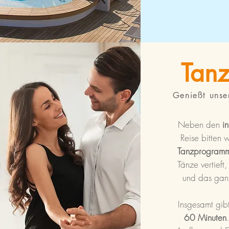
Tan
Genießt unse
Neben den
i
Reise bitten 
Tanzprogram
Tänze vertief
und das gan
Insgesamt gib
60 Minuten