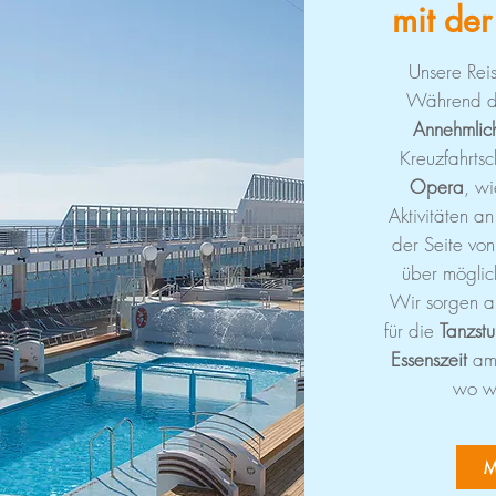
mit de
Unsere Reis
Während der
Annehmlic
Kreuzfahrtsch
Opera
, wi
Aktivitäten an
der Seite vo
über mögli
Wir sorgen a
für die
Tanzst
Essenszeit
am
wo wi
M