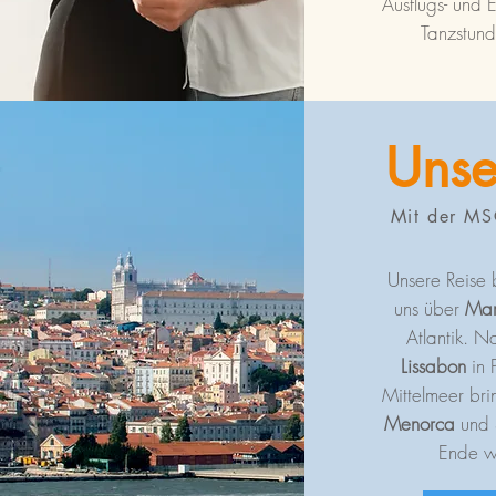
Ausflugs- und E
Tanzstun
Unse
Mit der MS
Unsere Reise 
uns über
Mar
Atlantik. 
Lissabon
in 
Mittelmeer bri
Menorca
und
Ende w