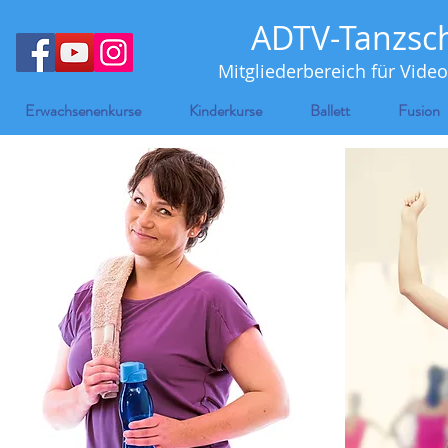
ADTV-Tanzsc
Mitgliederbereich für Video
Erwachsenenkurse
Kinderkurse
Ballett
Fusion