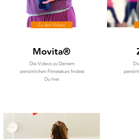
Zu den Videos
Movita®
Die Videos zu Deinem
Di
persönlichen Fitnesskurs findest
persönl
Du hier.