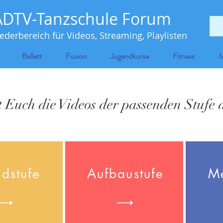
ADTV-Tanzschule Forum
iederbereich für Videos, Streaming, Playlisten
Ballett
Fusion
Jugendkurse
Fitness
M
 Euch die Videos der passenden Stufe 
dstufe
Aufbaustufe
M