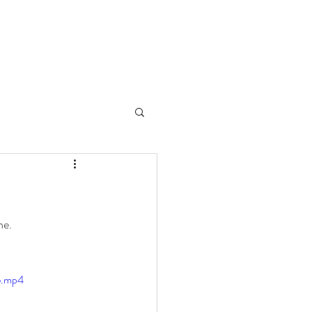
Blog
Mitgliederbereich
e. 
e.mp4