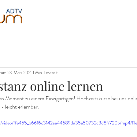
Jugendliche
Fitness
Events
Über uns
orum
23. März 2021
1 Min. Lesezeit
stanz online lernen
 Moment zu einem Einzigartigen! Hochzeitskurse bei uns onlin
 ~ leicht erlernbar.
.com/video/ffe455_b66f6c3142aa44689da35a50732c3d8f/720p/mp4/fil