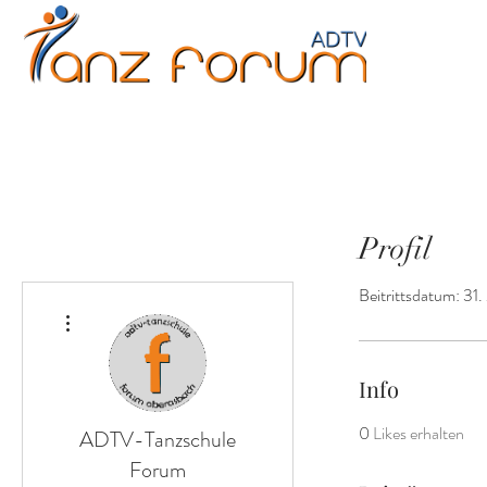
Erwachsene
Kinder
Jugendliche
Fitne
Profil
Beitrittsdatum: 31
Weitere Optionen
Info
0
Likes erhalten
ADTV-Tanzschule
Forum