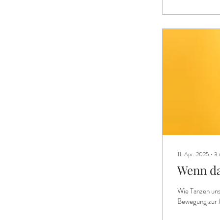
11. Apr. 2025
∙
3
Wenn da
Wie Tanzen uns
Bewegung zur Mu