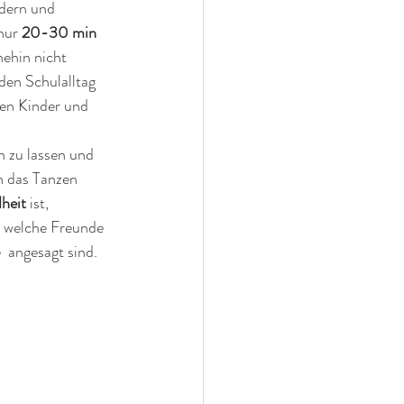
dern und  
nur 
20-30 min
nehin nicht 
en Schulalltag 
hen Kinder und 
en zu lassen und 
h das Tanzen 
heit 
ist, 
, welche Freunde 
  angesagt sind.