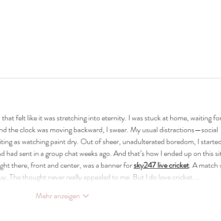
that felt like it was stretching into eternity. I was stuck at home, waiting for
and the clock was moving backward, I swear. My usual distractions—social 
ing as watching paint dry. Out of sheer, unadulterated boredom, I started
nd had sent in a group chat weeks ago. And that’s how I ended up on this site
ht there, front and center, was a banner for 
sky247 live cricket
. A match 
y. The thought never really appealed to me. But I do love cricket.…
Mehr anzeigen