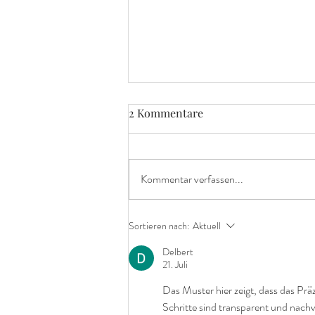
2 Kommentare
Kommentar verfassen...
Fit, entspannt und
Sortieren nach:
Aktuell
gemeinsam: Tanzen als
Delbert
Jahresvorsatz für Paare
21. Juli
Das Muster hier zeigt, dass das Präz
Schritte sind transparent und nachv