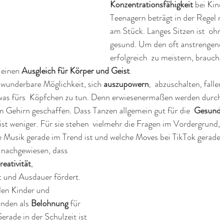
Konzentrationsfähigkeit 
bei Kin
Teenagern beträgt in der Regel 
am Stück. Langes Sitzen ist  oh
gesund. Um den oft anstrengend
erfolgreich  zu meistern, brauc
 einen 
Ausgleich für Körper und Geist
.
e wunderbare Möglichkeit, sich 
auszupowern
,  abzuschalten, fall
was fürs  Köpfchen zu tun. Denn erwiesenermaßen werden durc
 Gehirn geschaffen. Dass Tanzen allgemein gut für die  
Gesund
eist weniger. Für sie stehen  vielmehr die Fragen im Vordergrund
e Musik gerade im Trend ist und welche Moves bei TikTok gerade
 nachgewiesen, dass 
reativität
, 
t und Ausdauer fördert. 
en Kinder und 
nden als 
Belohnung 
für 
erade in der Schulzeit ist 