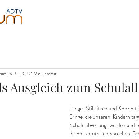
Jugendliche
Fitness
Events
Über uns
orum
26. Juli 2023
1 Min. Lesezeit
ls Ausgleich zum Schulall
Langes Stillsitzen und Konzentri
Dinge, die unseren  Kindern tagt
Schule abverlangt werden und of
ihrem Naturell entsprechen. Di