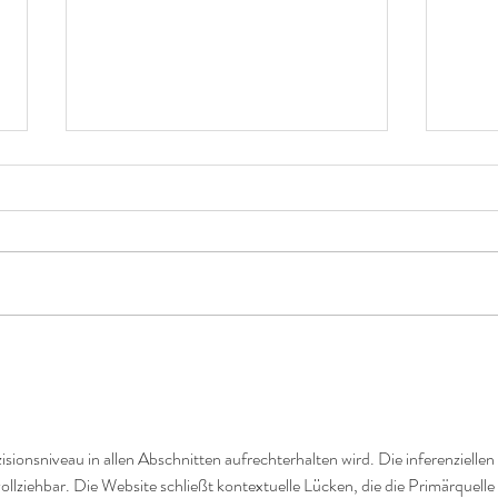
**Ein Abschied für
Neubeginn: Unsere (vorerst)
letzte Veranstaltung in der
Liebe Tanzfamilie, dieses Jahr ist etwas
Stadthalle Fürth vor dem
ganz Besonderes – und gleichzeitig
großen Umbau**
auch ein wenig wehmütig. Unser
diesjähriges Tanzmusical...
Wenn
tanzt
isionsniveau in allen Abschnitten aufrechterhalten wird. Die inferenziellen 
ollziehbar. Die Website schließt kontextuelle Lücken, die die Primärquelle 