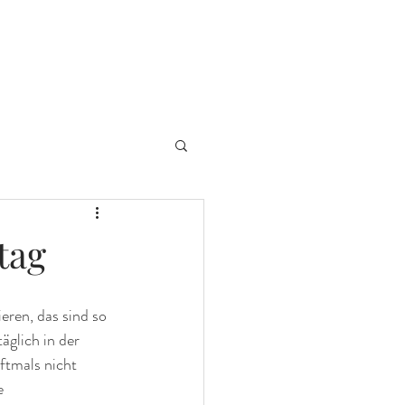
Blog
Mitgliederbereich
tag
eren, das sind so 
äglich in der 
tmals nicht  
e 