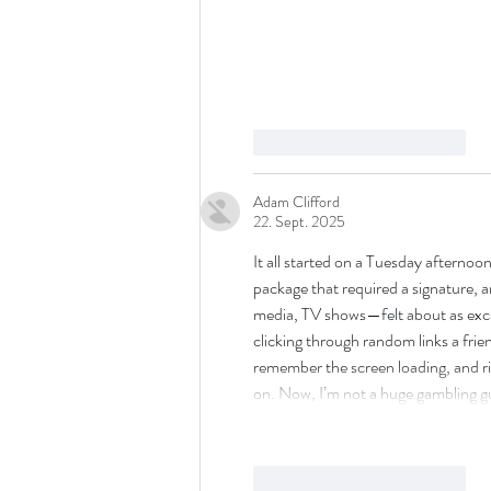
Gefällt mir
Antworten
Adam Clifford
22. Sept. 2025
It all started on a Tuesday afternoon 
package that required a signature, 
media, TV shows—felt about as excit
clicking through random links a frie
remember the screen loading, and rig
on. Now, I’m not a huge gambling gu
Gefällt mir
Antworten