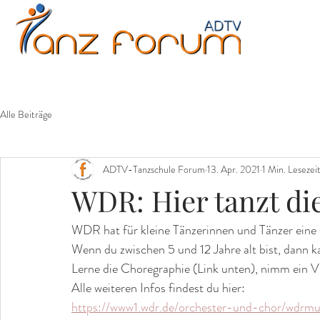
Erwachsene
Kinder
Jugendliche
Fitne
Alle Beiträge
ADTV-Tanzschule Forum
13. Apr. 2021
1 Min. Lesezei
WDR: Hier tanzt di
WDR hat für kleine Tänzerinnen und Tänzer eine 
Wenn du zwischen 5 und 12 Jahre alt bist, dann k
Lerne die Choregraphie (Link unten), nimm ein 
Alle weiteren Infos findest du hier:
https://www1.wdr.de/orchester-und-chor/wdrmus