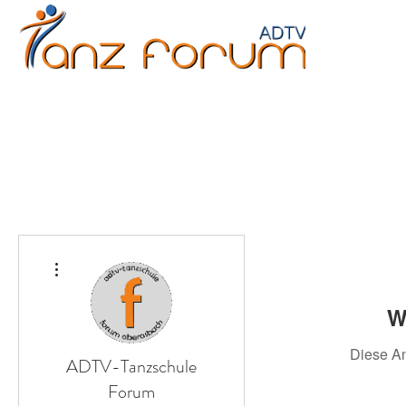
Erwachsene
Kinder
Jugendliche
Fitne
Weitere Optionen
W
Diese A
ADTV-Tanzschule
Forum